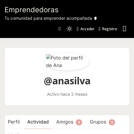
Saltar
Emprendedoras
al
contenido
Tu comunidad para emprender acompañada ⬆️
Acceder
Registro
Light
mode
(click
to
switch
to
dark)
@anasilva
Activo hace 2 meses
Perfil
Actividad
Amigos
Grupos
9
3