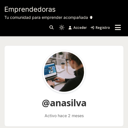
Saltar
Emprendedoras
al
contenido
Tu comunidad para emprender acompañada ⬆️
Acceder
Registro
Light
mode
(click
to
switch
to
dark)
@anasilva
Activo hace 2 meses